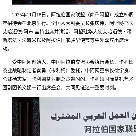
2025年11月18日，阿拉伯国家联盟（简称阿盟）成立80周
年招待会在北京举行。全国人大副委员长张庆伟、阿盟秘书长
艾哈迈德·阿布·盖特出席并讲话。阿盟驻华大使艾哈迈德・穆
斯塔法・法赫米以及阿拉伯国家驻华使节等中外嘉宾出席活
动。
受中阿网创始人、中国阿拉伯交流协会执行会长、卡利姆
茶业战略制定者秦勇（卡利姆）委托，中阿网董事长徐学良、
总裁杨志军，卡利姆茶业副总裁魏闪闪、卡利姆国际茶礼艺术
团副团长文妮一行出席盛会，共同见证这一重要时刻。