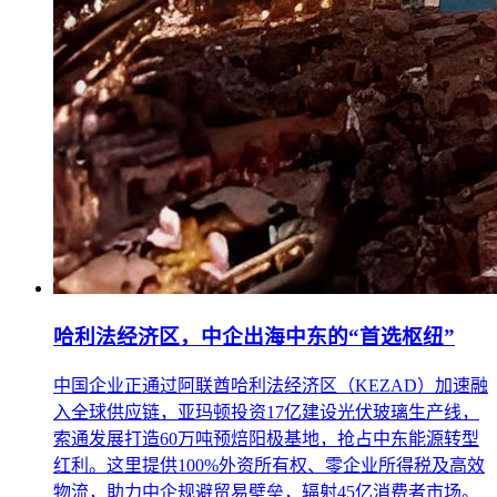
哈利法经济区，中企出海中东的“首选枢纽”
中国企业正通过阿联酋哈利法经济区（KEZAD）加速融
入全球供应链，亚玛顿投资17亿建设光伏玻璃生产线，
索通发展打造60万吨预焙阳极基地，抢占中东能源转型
红利。这里提供100%外资所有权、零企业所得税及高效
物流，助力中企规避贸易壁垒，辐射45亿消费者市场。