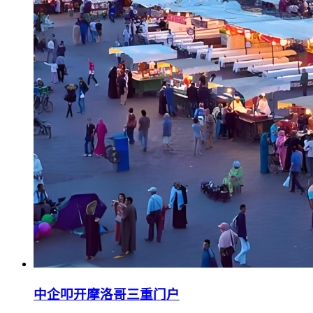
中企叩开摩洛哥三重门户