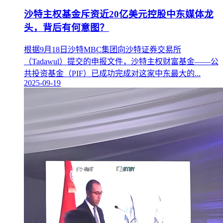
沙特主权基金斥资近20亿美元控股中东媒体龙
头，背后有何意图？
根据9月18日沙特MBC集团向沙特证券交易所
（Tadawul）提交的申报文件，沙特主权财富基金——公
共投资基金（PIF）已成功完成对这家中东最大的...
2025-09-19