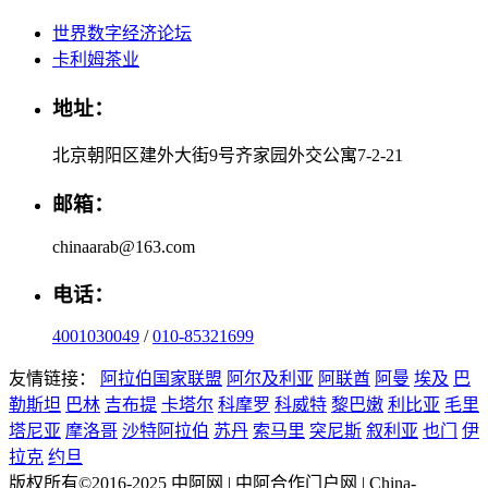
世界数字经济论坛
卡利姆茶业
地址：
北京朝阳区建外大街9号齐家园外交公寓7-2-21
邮箱：
chinaarab@163.com
电话：
4001030049
/
010-85321699
友情链接：
阿拉伯国家联盟
阿尔及利亚
阿联酋
阿曼
埃及
巴
勒斯坦
巴林
吉布提
卡塔尔
科摩罗
科威特
黎巴嫩
利比亚
毛里
塔尼亚
摩洛哥
沙特阿拉伯
苏丹
索马里
突尼斯
叙利亚
也门
伊
拉克
约旦
版权所有©2016-2025 中阿网 | 中阿合作门户网 | China-