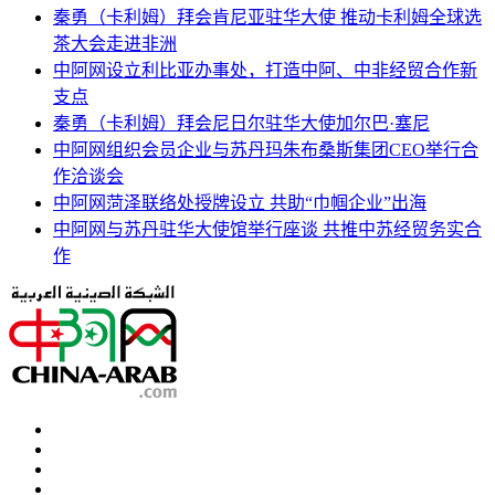
秦勇（卡利姆）拜会肯尼亚驻华大使 推动卡利姆全球选
茶大会走进非洲
中阿网设立利比亚办事处，打造中阿、中非经贸合作新
支点
秦勇（卡利姆）拜会尼日尔驻华大使加尔巴·塞尼
中阿网组织会员企业与苏丹玛朱布桑斯集团CEO举行合
作洽谈会
中阿网菏泽联络处授牌设立 共助“巾帼企业”出海
中阿网与苏丹驻华大使馆举行座谈 共推中苏经贸务实合
作