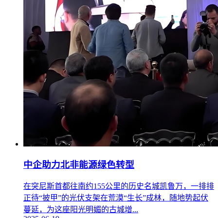
中企助力北非能源绿色转型
在突尼斯首都往南约155公里的历史名城凯鲁万，一排排
正待“披甲”的光伏支架在荒漠“生长”成林，随地势起伏
蔓延，为这座阳光明媚的古城增...