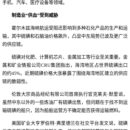
手机、汽车、医疗设备等领域。
制造业“供血”受到威胁
霍尔木兹海峡航运受阻还影响到多种石化产品的生产和运
输，其中硫磺和石脑油价格飙升，凸显中东局势已波及更广泛
的供应链。
硫磺对化肥、计算机芯片、金属加工等行业至关重要。金
属和矿业情报公司CRU集团指出，海湾地区占世界硫磺出口
的约45%，近期硫磺价格大涨暴露了围绕海湾地区建立的供应
链的脆弱性。
伦敦大宗商品经纪有限公司首席执行官克莱夫·默里说，
虽然中东以外的一些炼油厂有硫磺出售，但问题在于找不到运
输硫磺的船只，因为船舶运营方不确定能否获得运输燃料。
美国矿业大亨罗伯特·弗里德兰在社交平台发文说，硫磺