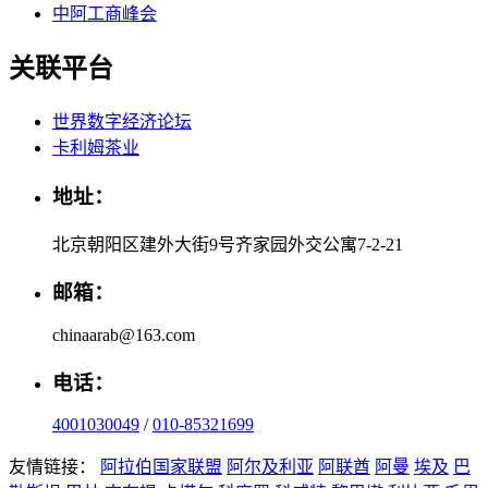
中阿工商峰会
关联平台
世界数字经济论坛
卡利姆茶业
地址：
北京朝阳区建外大街9号齐家园外交公寓7-2-21
邮箱：
chinaarab@163.com
电话：
4001030049
/
010-85321699
友情链接：
阿拉伯国家联盟
阿尔及利亚
阿联酋
阿曼
埃及
巴