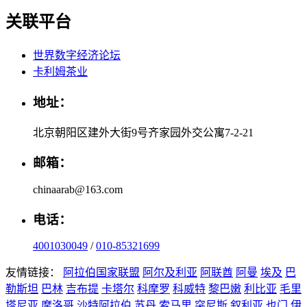
关联平台
世界数字经济论坛
卡利姆茶业
地址：
北京朝阳区建外大街9号齐家园外交公寓7-2-21
邮箱：
chinaarab@163.com
电话：
4001030049
/
010-85321699
友情链接：
阿拉伯国家联盟
阿尔及利亚
阿联酋
阿曼
埃及
巴
勒斯坦
巴林
吉布提
卡塔尔
科摩罗
科威特
黎巴嫩
利比亚
毛里
塔尼亚
摩洛哥
沙特阿拉伯
苏丹
索马里
突尼斯
叙利亚
也门
伊