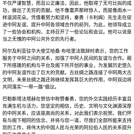
不仅严谨智慧，而且公正廉洁，因此，他取得了无可比拟的成
功，做出了无穷的贡献。他不像雷声那样惊人，而是像雨水一
样滋润花朵。凭借着努力和坚持，秦勇（卡利姆）先生走在促
进中阿友谊、提升中阿各领域合作的前列，为此，他领导成立
了一些协会和机构，主持召开了一些论坛和会议。他可以说是
当之无愧的中阿公共外交的先行者。
阿尔及利亚驻华大使艾哈桑·布哈里法致辞时表示，您的工作
服务于中阿之间的关系，加强了中阿人民间的友谊与合作。阁
下所搭建的机构与平台及阁下所开创的事业，为发展历史悠久
的中阿友谊作出了巨大的贡献。古丝绸之路连接了中阿两大古
文明，未来丝绸之路还将继续发挥其巨大的作用，中阿双边将
共同落实“一带一路”倡议。
巴勒斯塔法塔赫在贺信中称赞秦勇，您的外交实践经历丰富且
充满生机与活力，您坚定的相信，历史、文明与文化渊源深厚
的中阿关系，应该是高尚的关系，对此我们表示祝贺。我们怀
有与阁下相同的信念，并将与您一道，尽我们全部所能来支持
您的工作，将伟大的中国人民与光荣的阿拉伯人民的关系提升