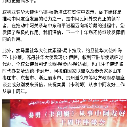
到历史最高水平。
叙利亚驻华大使伊马德·穆斯塔法在贺信中表示，阁下始终是
推动中阿友谊发展的动力之一，是中阿民间外交真正的领军
者，在推动中阿关系与中东和平进程迈向新阶段的过程中，您
发挥了积极的作用。我们深信，下一个十年您还将继续发挥相
同的作用。
此外，索马里驻华大使优素福•易卜拉欣，约旦驻华大使叶海
亚·卡拉莱，苏丹驻华大使欧玛尔·伊萨，叙利亚驻华使馆临时
代办、全权公使兼副馆长穆·哈桑内·哈达姆，也门驻华使馆临
时代办艾哈迈德·卡瑟母，阿拉伯国家联盟以及秦勇家乡山东
枣庄市、东营市、浙江丽水市、贵州遵义市等地方政府参加座
谈会或分别发来贺信，庆祝秦勇（卡利姆）从事中阿友好工作
从事十周年。