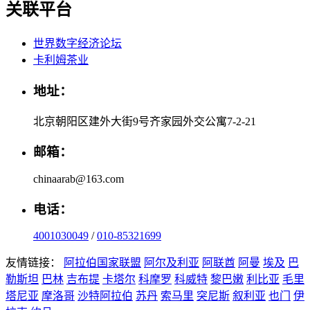
关联平台
世界数字经济论坛
卡利姆茶业
地址：
北京朝阳区建外大街9号齐家园外交公寓7-2-21
邮箱：
chinaarab@163.com
电话：
4001030049
/
010-85321699
友情链接：
阿拉伯国家联盟
阿尔及利亚
阿联酋
阿曼
埃及
巴
勒斯坦
巴林
吉布提
卡塔尔
科摩罗
科威特
黎巴嫩
利比亚
毛里
塔尼亚
摩洛哥
沙特阿拉伯
苏丹
索马里
突尼斯
叙利亚
也门
伊