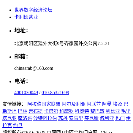
世界数字经济论坛
卡利姆茶业
地址：
北京朝阳区建外大街9号齐家园外交公寓7-2-21
邮箱：
chinaarab@163.com
电话：
4001030049
/
010-85321699
友情链接：
阿拉伯国家联盟
阿尔及利亚
阿联酋
阿曼
埃及
巴
勒斯坦
巴林
吉布提
卡塔尔
科摩罗
科威特
黎巴嫩
利比亚
毛里
塔尼亚
摩洛哥
沙特阿拉伯
苏丹
索马里
突尼斯
叙利亚
也门
伊
拉克
约旦
版权所有©2016-2025 中阿网 | 中阿合作门户网 | China-