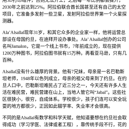
用3D打印组件，否则无法开工，之后每一年比例都会提升，
2030年之前达到25%。阿拉伯联合酋长国甚至还有自己的太空
项目，它准备多发射一些卫星，发射阿拉伯世界第一个火星探
测器。
Ala’Alsallal现年31岁，和其它众多的企业家一样，他将运营总
部设在母国约旦，在迪拜开设办事处。Ala’ Alsallal创办的公司
名叫Jamalon，它是一个线上书市，7年前成立的，现在提供
1200万种图书，阿拉伯图书就有15万种。再看亚马逊，只有几
百种。
Alsallal没有什么雄厚的背景。他有7兄妹，母亲是一名巴勒斯
坦老师，1948年以色列成立，母亲的祖父母来到了约旦。在约
旦人口中，巴勒斯坦难民占了近三分之一，今天还有许多人生
活在难民营，难民营建在山上，当地人管它叫“Jabal”。这些社
区很狭小，很穷，自成体系。学校很少，孩子们连可以安全玩
耍的地方都很少，正因如此辍学率、失业率才会很高。
不同的是Alsallal有数学和科学天赋，他知道要想在约旦社会取
得成功（学习学医、法律或者工程），靠传统手段不行，花的