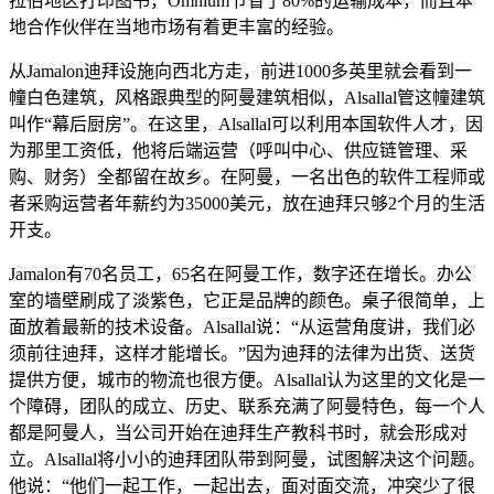
拉伯地区打印图书，Omnium节省了80%的运输成本，而且本
地合作伙伴在当地市场有着更丰富的经验。
从Jamalon迪拜设施向西北方走，前进1000多英里就会看到一
幢白色建筑，风格跟典型的阿曼建筑相似，Alsallal管这幢建筑
叫作“幕后厨房”。在这里，Alsallal可以利用本国软件人才，因
为那里工资低，他将后端运营（呼叫中心、供应链管理、采
购、财务）全都留在故乡。在阿曼，一名出色的软件工程师或
者采购运营者年薪约为35000美元，放在迪拜只够2个月的生活
开支。
Jamalon有70名员工，65名在阿曼工作，数字还在增长。办公
室的墙壁刷成了淡紫色，它正是品牌的颜色。桌子很简单，上
面放着最新的技术设备。Alsallal说：“从运营角度讲，我们必
须前往迪拜，这样才能增长。”因为迪拜的法律为出货、送货
提供方便，城市的物流也很方便。Alsallal认为这里的文化是一
个障碍，团队的成立、历史、联系充满了阿曼特色，每一个人
都是阿曼人，当公司开始在迪拜生产教科书时，就会形成对
立。Alsallal将小小的迪拜团队带到阿曼，试图解决这个问题。
他说：“他们一起工作，一起出去，面对面交流，冲突少了很