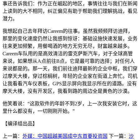
事还告诉我们：作为正在崛起的地区，事情往往与我们在新闻
上读到的大不相同，纠正偏见有助于帮助我们理解挑战，看见
潜力。
我想起自己去年拜访Careem的往事。虽然我频频拜访迪拜，
那里的变化速度仍然让我感到惊讶：基础设施快速发展，业务
往来更加频繁，用餐喝酒的地方无穷无尽，财富越来越多。
Careem车队用的是高效清洁的雷克萨斯汽车，对于全球高管
来说，如果想从A点前往B点，它是最可靠的选择；对任何人
来说都是的。那一天，我们前往迪拜最新的企业中枢，我们穿
过摩天大楼，穿过棕榈树，年轻的企业家在街道上奔忙。司机
让我看看汽车仪表板，GPS显示屏向我显示所在的道路。没有
摩天大楼，没有开发区，我看到路的周边全是黄色的沙漠。
他笑着说：“这款软件的年龄不到2岁，上一次我安装它时，这
里什么都没有，一切刚刚开始。”
【编译组出品】
上一篇：
外媒：中国超越美国成中东首要投资国
下一篇：
沙