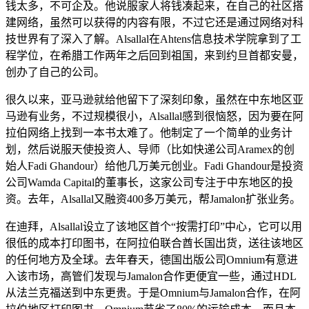
钱太多，不可企及。他说服家人将钱凑起来，在自己的社区搭
建网络，虽然可以获得的内容有限，不过它还是通过网络对科
技世界有了深入了解。Alsallal在Ahtens信息技术学院拿到了工
程学位，在希腊工作两年之后回到祖国，来到约旦首都安曼，
创办了自己的公司。
很久以来，亚马逊就给他留下了深刻印象，虽然在中东地区亚
马逊有业务，不过规模很小，Alsallal感到很恼怒，因为要在阿
拉伯网络上找到一本书太难了。他制定了一个简单的业务计
划，然后说服天使投资人、导师（比如快递公司Aramex的创
始人Fadi Ghandour）给他几万美元创业。Fadi Ghandour是投资
公司Wamda Capital的董事长，这家公司专注于中东地区的投
资。去年，Alsallal又融资400多万美元，帮Jamalon扩张业务。
在迪拜，Alsallal设立了该地区首个“按需打印”中心，它可以用
很低的成本打印图书，在阿拉伯联合酋长国出货，送往该地区
的任何地方及全球。去年春天，德国出版公司Omnium有意进
入该市场，高管们发现与Jamalon合作更便宜一些，通过HDL
从法兰克福送到中东更贵。于是Omnium与Jamalon合作，在阿