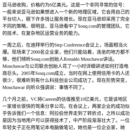
亚马逊收购，价格约为6亿美元。这是一个非同寻常的信号：
一般来说亚马逊如果想进入一个新的地理区域，它会用自己的
平台切入，砸下许多钱让服务增长。现在亚马逊却采用了完全
不同的策略，很明显，亚马逊看中了Souq.com的管理团队、它
的技术、在复杂地区运营业务的能力。
一周之后，在迪拜举行的Step Conference会议上，场面相当火
爆。现场来了2000名企业家，他们只能站着，连坐的地方都不
够，他们倾听Souq.com创始人Ronaldo Mouchawar讲话。
Mouchawar与公司联合创始人花了一小时详细讲述如何打造电
商巨头。2005年Souq.com成立，当时在网上使用信用卡的人还
很少，很难听到有什么科技创业公司成功了。现在形势突变，
Mouchawar 向听众强调说：事情不同了。
几个月之前，VC将Careem的估值推至10亿美元，它是该地区
一家增长很快的驾乘分享公司。在会议上，两家企业的成功似
乎告诉我们一个信息：阿拉伯世界走到了转折点，之所以成功
是因为当地用户可以获得技术了，中产阶段渐渐壮大了。一位
年轻女子正在用笔记本电脑做笔记，她也是一位企业家，她