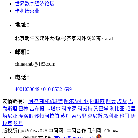
世界数字经济论坛
卡利姆茶业
地址：
北京朝阳区建外大街9号齐家园外交公寓7-2-21
邮箱：
chinaarab@163.com
电话：
4001030049
/
010-85321699
友情链接：
阿拉伯国家联盟
阿尔及利亚
阿联酋
阿曼
埃及
巴
勒斯坦
巴林
吉布提
卡塔尔
科摩罗
科威特
黎巴嫩
利比亚
毛里
塔尼亚
摩洛哥
沙特阿拉伯
苏丹
索马里
突尼斯
叙利亚
也门
伊
拉克
约旦
版权所有©2016-2025 中阿网 | 中阿合作门户网 | China-