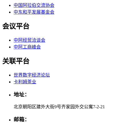
中国阿拉伯交流协会
中东和平发展基金会
会议平台
中阿经贸洽谈会
中阿工商峰会
关联平台
世界数字经济论坛
卡利姆茶业
地址：
北京朝阳区建外大街9号齐家园外交公寓7-2-21
邮箱：