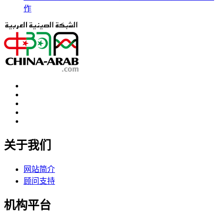
作
关于我们
网站简介
顾问支持
机构平台